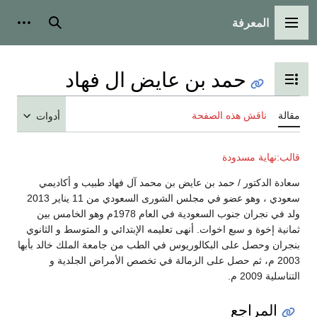
المعرفة
القائمة الرئيسية
بحث
أدوات
حمد بن عايض ال فهاد
تبديل عرض جدول المحتويات
مقالة
ناقش هذه الصفحة
أدوات
قالب:نهاية مسدودة
سعادة الدكتور / حمد بن عايض بن محمد آل فهاد طبيب و أكاديمي
سعودي ، وهو عضو في مجلس الشورى السعودي من 11 يناير 2013
ولد في نجران جنوب السعودية في العام 1978م وهو الخامس بين
ثمانية إخوة و سبع اخوات. أنهى تعليمه الإبتدائي و المتوسط و الثانوي
بنجران وحصل على البكالوريوس في الطب من جامعة الملك خالد بأبها
2003 م، ثم حصل على الزمالة في تخصص الأمراض الجلدية و
التناسلية 2009 م.
المراجع