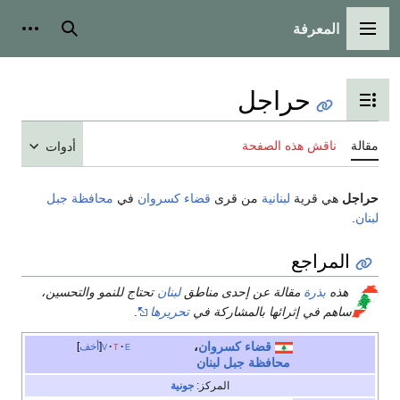
المعرفة
القائمة الرئيسية
بحث
أدوات
حراجل
تبديل عرض جدول المحتويات
مقالة
ناقش هذه الصفحة
أدوات
حراجل
هي قرية
لبنانية
من قرى
قضاء كسروان
في
محافظة جبل
لبنان
.
المراجع
هذه
بذرة
مقالة عن إحدى مناطق
لبنان
تحتاج للنمو والتحسين،
ساهم في إثرائها بالمشاركة في
تحريرها
.
قضاء كسروان
،
e
t
v
أخف
محافظة جبل لبنان
المركز:
جونية