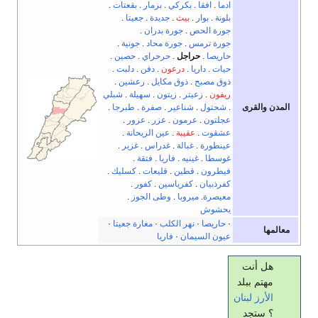
ادما
.
افقا
.
بكركي
.
بزمار
.
بقعتات
.
بلونة
.
بوار
.
بيث
.
جديدة
.
جعيتا
.
جورة الحص
.
جورة بدران
.
جورة ترمس
.
جورة محاد
.
جونية
.
حاريصا
.
حراجل
.
حرحراي
.
حصين
.
حيات
.
داريا
.
درعون
.
دفن
.
دلبت
.
ذوق مصبح
.
ذوق مكايل
.
رعشين
.
ريفون
.
زعيتر
.
زيتون
.
سهيلة
.
شبلي
المدن والقرى
.
شحتول
.
شناعير
.
صفرة
.
طبرجا
.
عجلتون
.
عرمون
.
عزر
.
عزور
.
عشقوت
.
عقيبة
.
عين الريحانة
.
عينطورة
.
غبالة
.
غدراس
.
غزير
.
غوسطا
.
غينيه
.
فاريا
.
فتقة
.
فيطرون
.
قطين
.
قليعات
.
كسليك
.
كفرذبيان
.
كفرياسين
.
كفور
.
معيصرة
.
ميروبا
.
وطى الجوز
.
يحشوش
·
حاريصا
·
نهر الكلب
·
مغارة جعيتا
·
معالمها
عيون السيمان
·
فاريا
هل أنت
مهتم ببلد
الأرز
لبنان
؟ ستجد