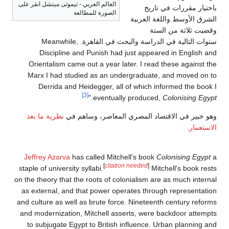
العالم العربي - ثيموثى ميتشل انقر على
باختيار مقررات في تاريخ
الصورة للمطالعة
الشرق الأوسط واللغة العربية
وقضيت ثلاثة من الستة
سنوات التالية في الدراسة والبحث في القاهرة. Meanwhile,
Discipline and Punish had just appeared in English and
Orientalism came out a year later. I read these against the
Marx I had studied as an undergraduate, and moved on to
Derrida and Heidegger, all of which informed the book I
[3]
."
eventually produced,
Colonising Egypt
وهو خبير في الاقتصاد المصري المعاصر، وساهم في
نظرية ما بعد
الاستعمار
.
Jeffrey Azarva
has called Mitchell's book
Colonising Egypt
a
[
citation needed
]
staple of university syllabi.
Mitchell's book rests
on the theory that the roots of colonialism are as much internal
as external, and that power operates through representation
and culture as well as brute force. Nineteenth century reforms
and modernization, Mitchell asserts, were backdoor attempts
to subjugate Egypt to British influence. Urban planning and