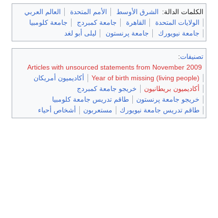
الكلمات الدالة:
الشرق الأوسط
الأمم المتحدة
العالم العربي
الولايات المتحدة
القاهرة
جامعة كمبردج
جامعة كلومبيا
جامعة نيويورك
جامعة پرنستون
ليلى أبو لغد
تصنيفات
:
Articles with unsourced statements from November 2009
Year of birth missing (living people)
أكاديميون أمريكان
أكاديميون بريطانيون
خريجو جامعة كمبردج
خريجو جامعة پرنستون
طاقم تدريس جامعة كلومبيا
طاقم تدريس جامعة نيويورك
مستعربون
أشخاص أحياء