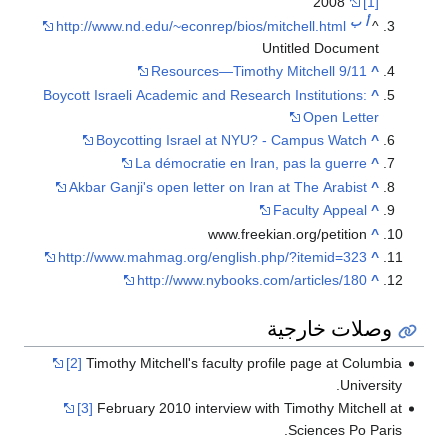
2008
[1]
أ
ب
http://www.nd.edu/~econrep/bios/mitchell.html
^
Untitled Document
9/11 Resources—Timothy Mitchell
^
Boycott Israeli Academic and Research Institutions:
^
Open Letter
Boycotting Israel at NYU? - Campus Watch
^
La démocratie en Iran, pas la guerre
^
Akbar Ganji's open letter on Iran at The Arabist
^
Faculty Appeal
^
www.freekian.org/petition
^
http://www.mahmag.org/english.php/?itemid=323
^
http://www.nybooks.com/articles/180
^
وصلات خارجية
[2]
Timothy Mitchell's faculty profile page at Columbia
University.
[3]
February 2010 interview with Timothy Mitchell at
Sciences Po Paris.