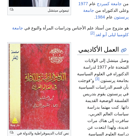
من
جامعة كمبردج
عام
1977
وعلى الدكتوراه من
جامعة
تيموثي ميتشل
پرنستون
عام
1984
.
هو متزوج من أستاذ علم الأجناس ودراسات المرأة والنوع في
جامعة
[2]
كلومبيا
ليلى أبو لغد
.
العمل الأكاديمي
وصل ميتشل إلى الولايات
المتحدة عام 1977 لدراسة
الدكتوراه في العلوم السياسية
[3]
بجامعة پرنستون.
و"فوجئت
بأن قسم الدراسات السياسية
في پرنستون يقوم بتدريس
الفلسفة الوضعية القديمة
ذاتها. كنت مهتما بدراسة
سياسات العالم العربي،
سافرت إلى هناك مرات
عديدة، ولهذا ابتعدت عن
نص كتاب الديموقراطية والدولة في
دراسة العلوم السياسية