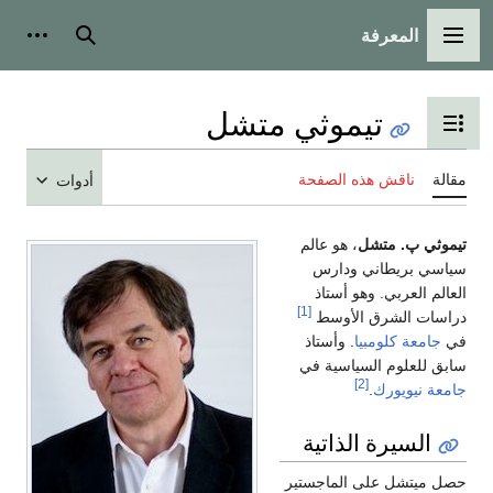
المعرفة
القائمة الرئيسية
بحث
أدوات
تيموثي متشل
تبديل عرض جدول المحتويات
مقالة
ناقش هذه الصفحة
أدوات
تيموثي پ. متشل
، هو عالم
سياسي بريطاني ودارس
العالم العربي. وهو أستاذ
[1]
دراسات الشرق الأوسط
في
جامعة كلومبيا
. وأستاذ
سابق للعلوم السياسية في
[2]
جامعة نيويورك
.
السيرة الذاتية
حصل ميتشل على الماجستير