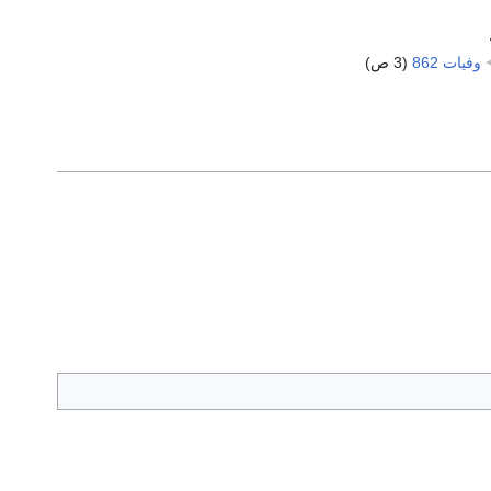
وفيات 862
‏
(3 ص)