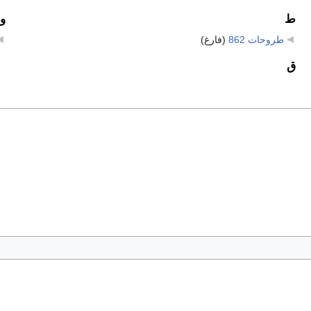
ط
و
طروحات 862
‏
(فارغ)
ق