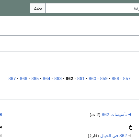
بحث
867
866
865
864
863
862
861
860
859
858
857
تأسيسات 862
‏
(2 ت)
خ
م
862 في الخيال
‏
(فارغ)