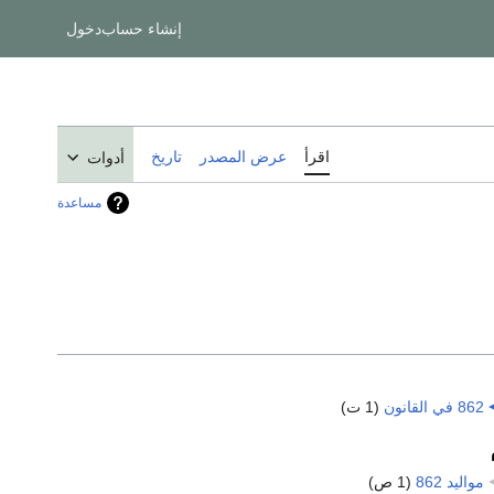
إنشاء حساب
دخول
اقرأ
عرض المصدر
تاريخ
أدوات
مساعدة
862 في القانون
‏
(1 ت)
مواليد 862
‏
(1 ص)