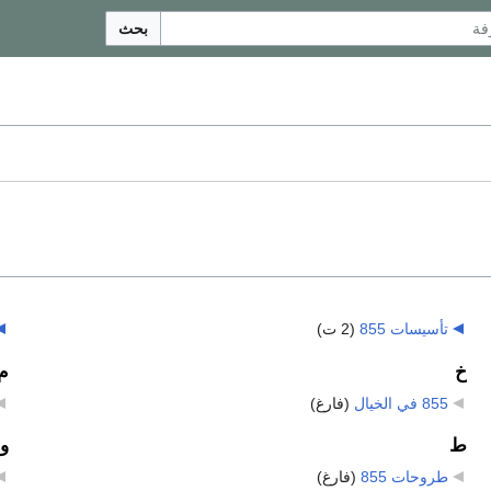
بحث
تأسيسات 855
‏
(2 ت)
خ
م
855 في الخيال
‏
(فارغ)
ط
و
طروحات 855
‏
(فارغ)