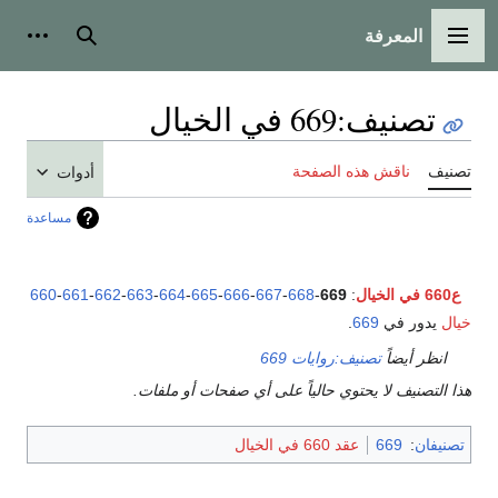
المعرفة
القائمة الرئيسية
بحث
أدوات
تصنيف
:
669 في الخيال
تصنيف
ناقش هذه الصفحة
أدوات
مساعدة
ع660 في الخيال
:
669
-
668
-
667
-
666
-
665
-
664
-
663
-
662
-
661
-
660
خيال
يدور في
669
.
انظر أيضاً
تصنيف:روايات 669
هذا التصنيف لا يحتوي حالياً على أي صفحات أو ملفات.
تصنيفان
:
669
عقد 660 في الخيال