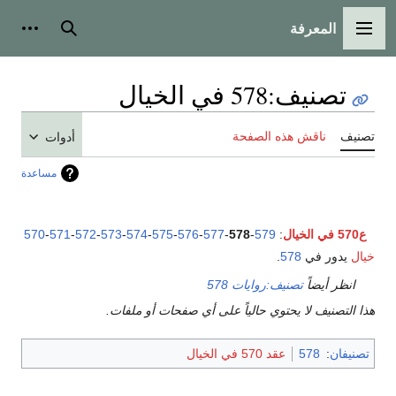
المعرفة
القائمة الرئيسية
بحث
أدوات
تصنيف
:
578 في الخيال
تصنيف
ناقش هذه الصفحة
أدوات
مساعدة
ع570 في الخيال
:
579
-
578
-
577
-
576
-
575
-
574
-
573
-
572
-
571
-
570
خيال
يدور في
578
.
انظر أيضاً
تصنيف:روايات 578
هذا التصنيف لا يحتوي حالياً على أي صفحات أو ملفات.
تصنيفان
:
578
عقد 570 في الخيال