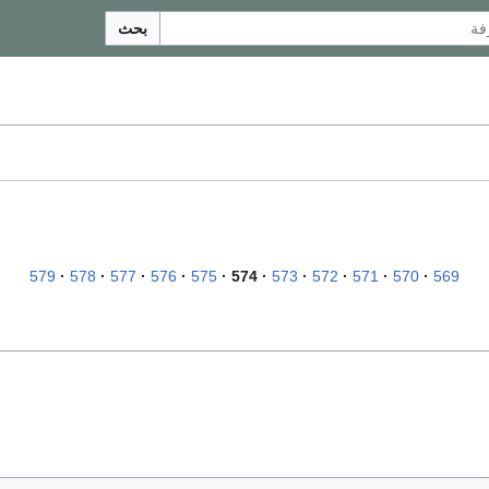
بحث
579
578
577
576
575
574
573
572
571
570
569