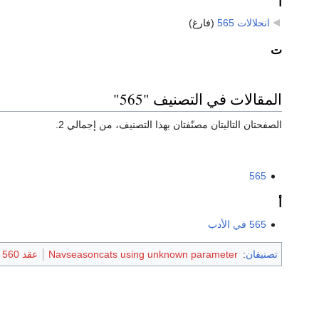
ا
انحلالات 565
‏
(فارغ)
ت
المقالات في التصنيف "565"
الصفحتان التاليتان مصنّفتان بهذا التصنيف، من إجمالي 2.
565
أ
565 في الأدب
تصنيفان
:
Navseasoncats using unknown parameter
عقد 560