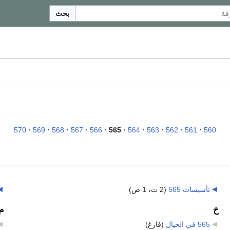
بحث
570
569
568
567
566
565
564
563
562
561
560
تأسيسات 565
‏
(2 ت، 1 ص)
خ
م
565 في الخيال
‏
(فارغ)