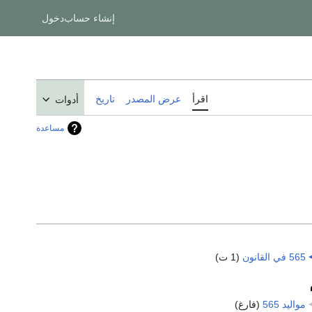
إنشاء حساب
دخول
اقرأ
عرض المصدر
تاريخ
أدوات
مساعدة
565 في القانون
‏
(1 ت)
مواليد 565
‏
(فارغ)