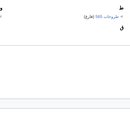
ط
و
طروحات 565
‏
(فارغ)
ق