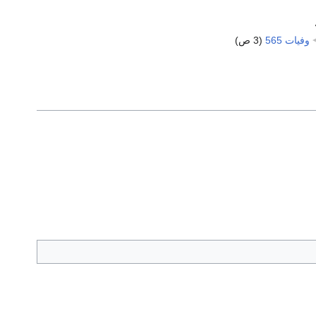
وفيات 565
‏
(3 ص)