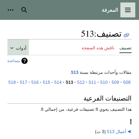
المعرفة
القائمة الرئيسية
بحث
أدوات
تصنيف
:
513
تصنيف
ناقش هذه الصفحة
أدوات
مساعدة
مقالات وأحداث مرتبطة بسنة
513
.
518
517
516
515
514
513
512
511
510
509
508
التصنيفات الفرعية
هذا التصنيف يحوي 8 تصنيفات فرعية، من إجمالي 8.
أ
أعمال 513
‏
(3 ت)