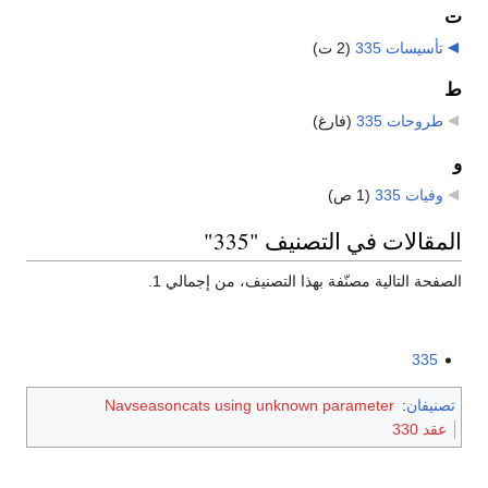
ت
تأسيسات 335
‏
(2 ت)
ط
طروحات 335
‏
(فارغ)
و
وفيات 335
‏
(1 ص)
المقالات في التصنيف "335"
الصفحة التالية مصنّفة بهذا التصنيف، من إجمالي 1.
335
تصنيفان
:
Navseasoncats using unknown parameter
عقد 330