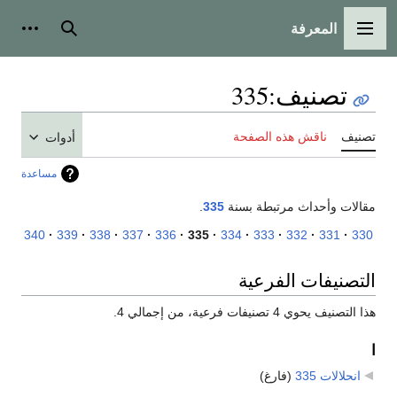
المعرفة
القائمة الرئيسية
بحث
أدوات
تصنيف
:
335
تصنيف
ناقش هذه الصفحة
أدوات
مساعدة
مقالات وأحداث مرتبطة بسنة
335
.
340
339
338
337
336
335
334
333
332
331
330
التصنيفات الفرعية
هذا التصنيف يحوي 4 تصنيفات فرعية، من إجمالي 4.
ا
انحلالات 335
‏
(فارغ)