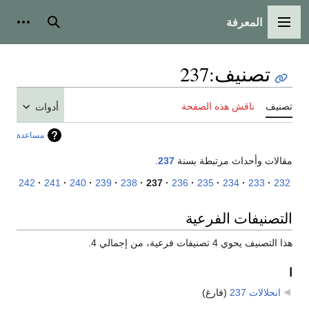
المعرفة
القائمة الرئيسية
بحث
أدوات
تصنيف
:
237
تصنيف
ناقش هذه الصفحة
أدوات
مساعدة
مقالات وأحداث مرتبطة بسنة
237
.
242
241
240
239
238
237
236
235
234
233
232
التصنيفات الفرعية
هذا التصنيف يحوي 4 تصنيفات فرعية، من إجمالي 4.
ا
انحلالات 237
‏
(فارغ)