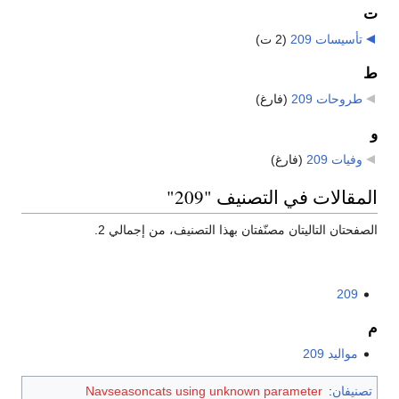
ت
تأسيسات 209
‏
(2 ت)
ط
طروحات 209
‏
(فارغ)
و
وفيات 209
‏
(فارغ)
المقالات في التصنيف "209"
الصفحتان التاليتان مصنّفتان بهذا التصنيف، من إجمالي 2.
209
م
مواليد 209
تصنيفان
:
Navseasoncats using unknown parameter