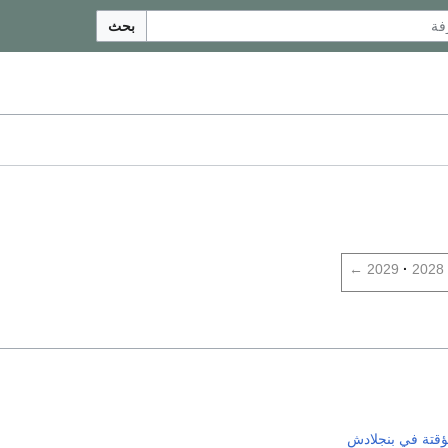
بحث
←
2029
2028
ؤقتة في بنجلادش