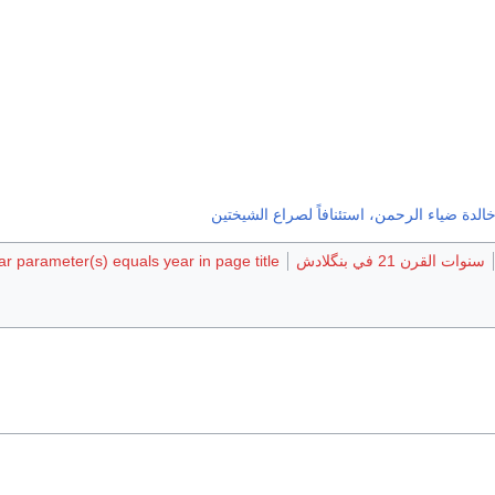
لدة ضياء الرحمن، استئنافاً لصراع الشيختين
سنوات القرن 21 في بنگلادش
r parameter(s) equals year in page title