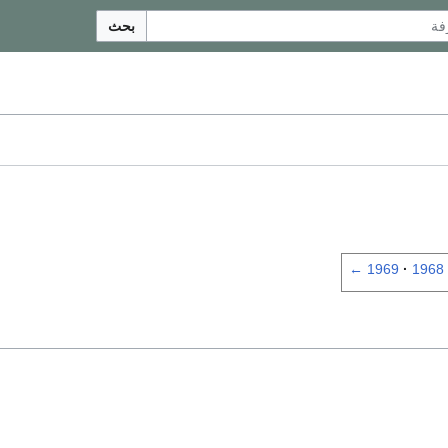
بحث
←
1969
1968