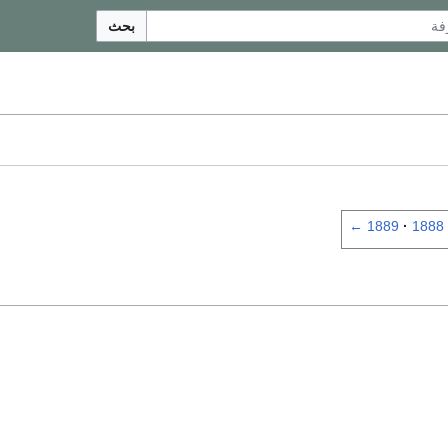
بحث
←
1889
1888