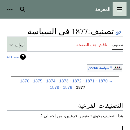
المعرفة
القائمة الرئيسية
بحث
أدوات
تصنيف
:
1877 في السياسة
تصنيف
ناقش هذه الصفحة
أدوات
مساعدة
السياسة portal
1876
1875
1874
1873
1872
1871
1870
→
←
1879
1878
1877
التصنيفات الفرعية
هذا التصنيف يحوي تصنيفين فرعيين، من إجمالي 2.
ا