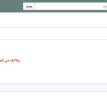
بحث
ع1670 في الخيال