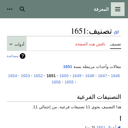
المعرفة
القائمة الرئيسية
بحث
أدوات
تصنيف
:
1651
تصنيف
ناقش هذه الصفحة
أدوات
مساعدة
مقالات وأحداث مرتبطة بسنة
1651
.
1654
1653
1652
1651
1650
1649
1648
1647
1646
1656
1655
التصنيفات الفرعية
هذا التصنيف يحوي 11 تصنيفات فرعية، من إجمالي 11.
أ
أعمال 1651
‏
(3 ت)