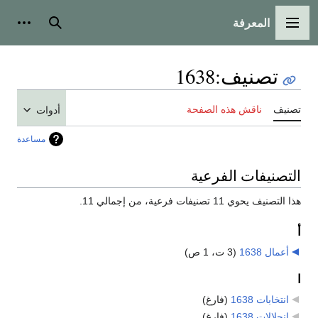
المعرفة
القائمة الرئيسية
بحث
أدوات
تصنيف
:
1638
تصنيف
ناقش هذه الصفحة
أدوات
مساعدة
التصنيفات الفرعية
هذا التصنيف يحوي 11 تصنيفات فرعية، من إجمالي 11.
أ
أعمال 1638
‏
(3 ت، 1 ص)
ا
انتخابات 1638
‏
(فارغ)
انحلالات 1638
‏
(فارغ)