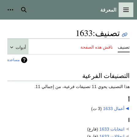
المعرفة
القائمة الرئيسية
بحث
أدوات
تصنيف
:
1633
تصنيف
ناقش هذه الصفحة
أدوات
مساعدة
التصنيفات الفرعية
هذا التصنيف يحوي 11 تصنيفات فرعية، من إجمالي 11.
أ
أعمال 1633
‏
(3 ت)
ا
انتخابات 1633
‏
(فارغ)
انحلالات 1633
‏
(فارغ)