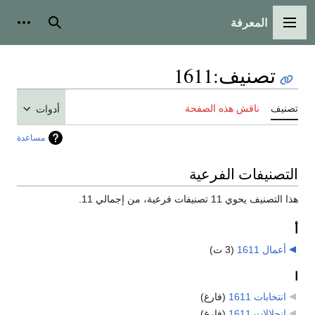
المعرفة
القائمة الرئيسية
بحث
أدوات
تصنيف
:
1611
تصنيف
ناقش هذه الصفحة
أدوات
مساعدة
التصنيفات الفرعية
هذا التصنيف يحوي 11 تصنيفات فرعية، من إجمالي 11.
أ
أعمال 1611
‏
(3 ت)
ا
انتخابات 1611
‏
(فارغ)
انحلالات 1611
‏
(فارغ)