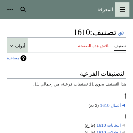
المعرفة
القائمة الرئيسية
بحث
أدوات
تصنيف
:
1610
تصنيف
ناقش هذه الصفحة
أدوات
مساعدة
التصنيفات الفرعية
هذا التصنيف يحوي 11 تصنيفات فرعية، من إجمالي 11.
أ
أعمال 1610
‏
(3 ت)
ا
انتخابات 1610
‏
(فارغ)
انحلالات 1610
‏
(فارغ)