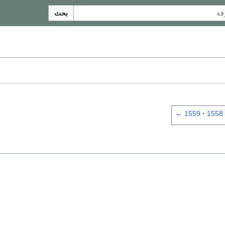
بحث
←
1559
1558