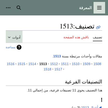
المعرفة
القائمة الرئيسية
بحث
أدوات
تصنيف
:
1513
تصنيف
ناقش هذه الصفحة
أدوات
مساعدة
مقالات وأحداث مرتبطة بسنة
1513
.
1516
1515
1514
1513
1512
1511
1510
1509
1508
1518
1517
التصنيفات الفرعية
هذا التصنيف يحوي 11 تصنيفات فرعية، من إجمالي 11.
أ
أعمال 1513
‏
(3 ت)