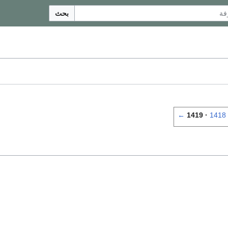
بحث
←
1419
1418