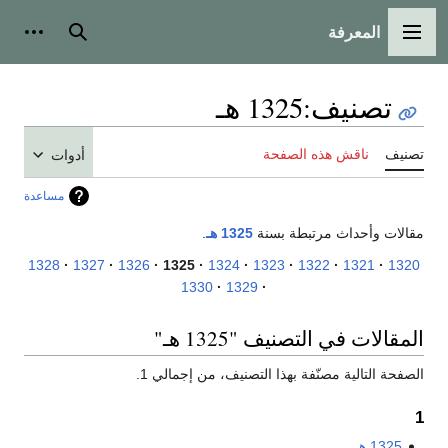
المعرفة
القائمة الرئيسية
بحث
أدوات
تصنيف
:
1325 هـ
تصنيف
ناقش هذه الصفحة
أدوات
مساعدة
مقالات وأحداث مرتبطة بسنة
1325 هـ
.
1328
1327
1326
1325
1324
1323
1322
1321
1320
1330
1329
المقالات في التصنيف "1325 هـ"
الصفحة التالية مصنّفة بهذا التصنيف، من إجمالي 1.
1
1325 هـ