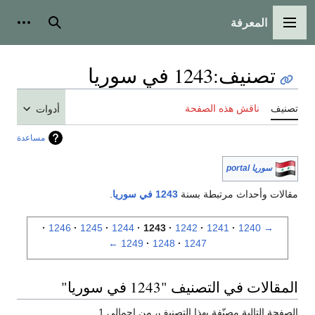
المعرفة
القائمة الرئيسية
بحث
أدوات
تصنيف
:
1243 في سوريا
تصنيف
ناقش هذه الصفحة
أدوات
مساعدة
سوريا portal
مقالات وأحداث مرتبطة بسنة
1243 في سوريا
.
1246
1245
1244
1243
1242
1241
1240
→
←
1249
1248
1247
المقالات في التصنيف "1243 في سوريا"
الصفحة التالية مصنّفة بهذا التصنيف، من إجمالي 1.