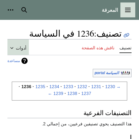
المعرفة
القائمة الرئيسية
بحث
أدوات
تصنيف
:
1236 في السياسة
تصنيف
ناقش هذه الصفحة
أدوات
مساعدة
السياسة portal
1236
1235
1234
1233
1232
1231
1230
→
←
1239
1238
1237
التصنيفات الفرعية
هذا التصنيف يحوي تصنيفين فرعيين، من إجمالي 2.
ا