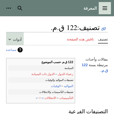
المعرفة
القائمة الرئيسية
بحث
أدوات
تصنيف
:
122 ق.م.
تصنيف
ناقش هذه الصفحة
أدوات
مساعدة
مقالات وأحداث
122 ق.م. حسب الموضوع
مرتبطة بسنة
122
السياسة
ق.م.
.
زعماء الدول
–
الدول ذات السيادة
تصنيفات المواليد والوفيات
المواليد
–
الوفيات
تصنيفات التأسيسات والانحلالات
التأسيسات
–
الانحلالات
v
t
e
التصنيفات الفرعية