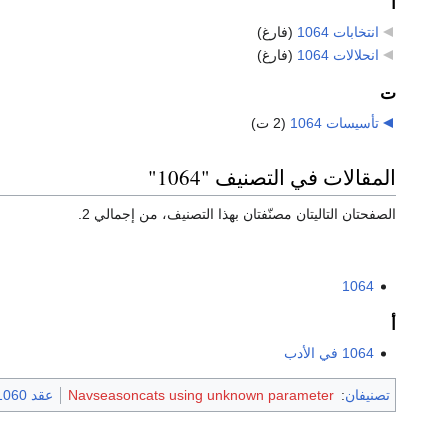
ا
انتخابات 1064
‏
(فارغ)
انحلالات 1064
‏
(فارغ)
ت
تأسيسات 1064
‏
(2 ت)
المقالات في التصنيف "1064"
الصفحتان التاليتان مصنّفتان بهذا التصنيف، من إجمالي 2.
1064
أ
1064 في الأدب
تصنيفان
:
Navseasoncats using unknown parameter
عقد 1060