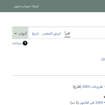
إنشاء حساب
دخول
اقرأ
عرض المصدر
تاريخ
أدوات
مساعدة
10
طروحات 1064
‏
(فارغ)
1064 في القانون
‏
(1 ت)