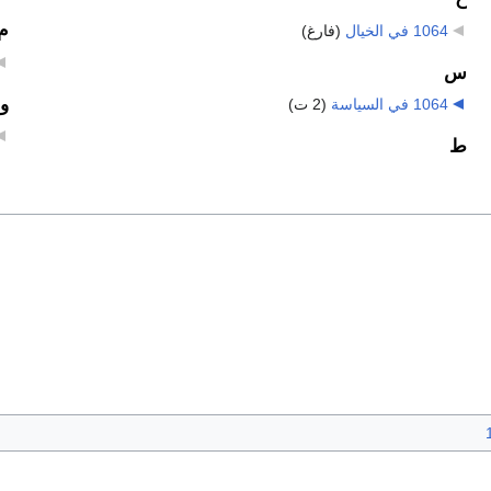
م
1064 في الخيال
‏
(فارغ)
س
و
1064 في السياسة
‏
(2 ت)
ط