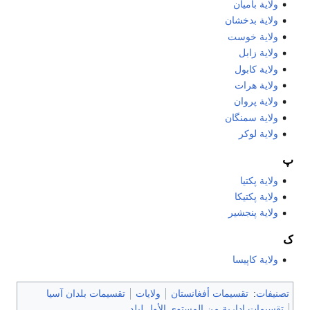
ولاية باميان
ولاية بدخشان
ولاية خوست
ولاية زابل
ولاية كابول
ولاية هرات
ولاية پروان
ولایة سمنگان
ولایة لوكر
پ
ولاية پكتيا
ولاية پكتيكا
ولایة پنجشیر
ک
ولایة کاپیسا
تصنيفات
:
تقسيمات أفغانستان
ولايات
تقسيمات بلدان آسيا
تقسيمات ادارية من المستوى الأول لبلد