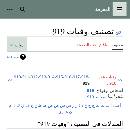
المعرفة
القائمة الرئيسية
بحث
أدوات
تصنيف
:
وفيات 919
تصنيف
ناقش هذه الصفحة
أدوات
مساعدة
وفيات عقد
-
918
-
917
-
916
-
915
-
914
-
913
-
912
-
911
-
910
>>
<<
919
:
910
أشخاص توفوا ح.
919
.
طالع أيضاً:
مواليد 919
.
أعلى
أ
ب
ت
ث
ج
ح
خ
د
ذ
ر
ز
س
ش
ص
ض
ط
ظ
ع
غ
ف
ق
ك
ل
م
ن
هـ
و
ي
المقالات في التصنيف "وفيات 919"