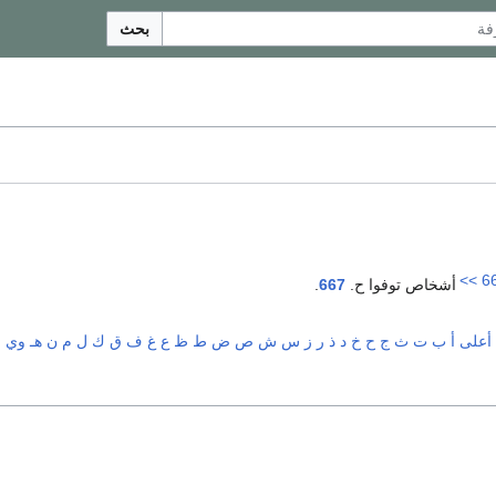
بحث
>>
6
أشخاص توفوا ح.
667
.
أعلى
أ
ب
ت
ث
ج
ح
خ
د
ذ
ر
ز
س
ش
ص
ض
ط
ظ
ع
غ
ف
ق
ك
ل
م
ن
هـ
و
ي