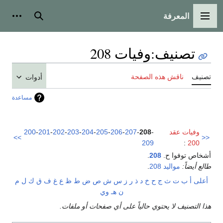
المعرفة
القائمة الرئيسية
بحث
أدوات
تصنيف
:
وفيات 208
تصنيف
ناقش هذه الصفحة
أدوات
مساعدة
وفيات عقد
-
208
-
207
-
206
-
205
-
204
-
203
-
202
-
201
-
200
>>
<<
209
:
200
أشخاص توفوا ح.
208
.
طالع أيضاً:
مواليد 208
.
أعلى
أ
ب
ت
ث
ج
ح
خ
د
ذ
ر
ز
س
ش
ص
ض
ط
ظ
ع
غ
ف
ق
ك
ل
م
ن
هـ
و
ي
هذا التصنيف لا يحتوي حالياً على أي صفحات أو ملفات.