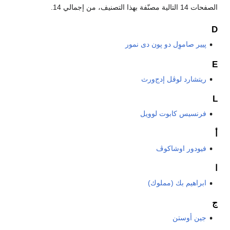
الصفحات 14 التالية مصنّفة بهذا التصنيف، من إجمالي 14.
D
پيير صاموِل دو پون دى نمور
E
ريتشارد لوڤل إدج‌ورث
L
فرنسيس كابوت لوويل
أ
فيودور اوشاكوڤ
ا
ابراهيم بك (مملوك)
ج
جين أوستن