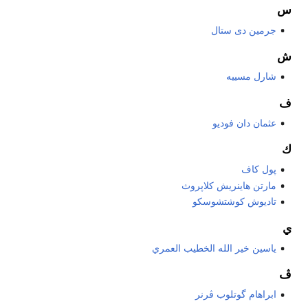
س
جرمين دى ستال
ش
شارل مسييه
ف
عثمان دان فوديو
ك
پول كاف
مارتن هاينريش كلاپروث
تاديوش كوشتشوسكو
ي
ياسين خير الله الخطيب العمري
ڤ
ابراهام گوتلوب ڤرنر