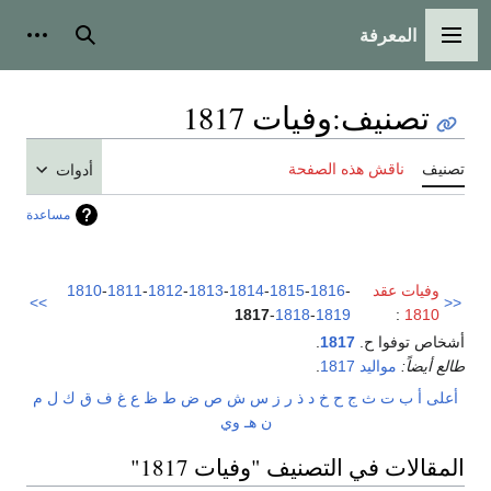
المعرفة
القائمة الرئيسية
بحث
أدوات
تصنيف
:
وفيات 1817
تصنيف
ناقش هذه الصفحة
أدوات
مساعدة
وفيات عقد
-
1816
-
1815
-
1814
-
1813
-
1812
-
1811
-
1810
>>
<<
1817
-
1818
-
1819
:
1810
أشخاص توفوا ح.
1817
.
طالع أيضاً:
مواليد 1817
.
أعلى
أ
ب
ت
ث
ج
ح
خ
د
ذ
ر
ز
س
ش
ص
ض
ط
ظ
ع
غ
ف
ق
ك
ل
م
ن
هـ
و
ي
المقالات في التصنيف "وفيات 1817"