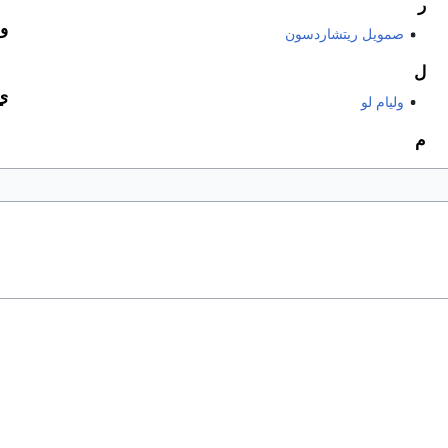
ر
و
صمويل ريتشاردسون
ل
ي
وليام لو
م