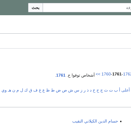
بحث
>>
1760
-
1761
-
176
أشخاص توفوا ح.
1761
.
أعلى
أ
ب
ت
ث
ج
ح
خ
د
ذ
ر
ز
س
ش
ص
ض
ط
ظ
ع
غ
ف
ق
ك
ل
م
ن
هـ
و
ي
حسام الدين الكيلاني النقيب