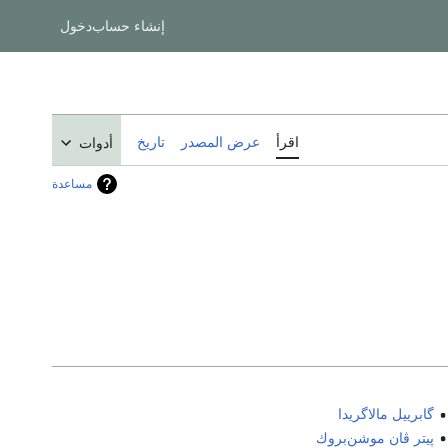
إنشاء حساب
دخول
اقرأ
عرض المصدر
تاريخ
أدوات
مساعدة
گابرييل مالاگريدا
پيتر ڤان موشن‌بروك