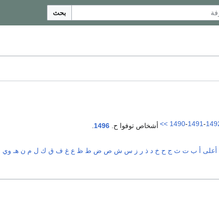
بحث
>>
1490
-
1491
-
149
أشخاص توفوا ح.
1496
.
أعلى
أ
ب
ت
ث
ج
ح
خ
د
ذ
ر
ز
س
ش
ص
ض
ط
ظ
ع
غ
ف
ق
ك
ل
م
ن
هـ
و
ي