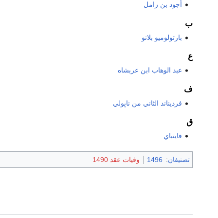
أجود بن زامل
ب
بارتولوميو بلانو
ع
عبد الوهاب ابن عربشاه
ف
فرديناند الثاني من ناپولي
ق
قايتباي
تصنيفان
:
1496
وفيات عقد 1490