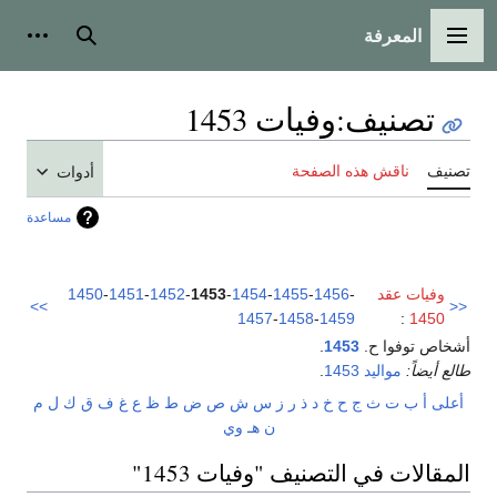
المعرفة
القائمة الرئيسية
بحث
أدوات
تصنيف
:
وفيات 1453
تصنيف
ناقش هذه الصفحة
أدوات
مساعدة
وفيات عقد
-
1456
-
1455
-
1454
-
1453
-
1452
-
1451
-
1450
>>
<<
1457
-
1458
-
1459
:
1450
أشخاص توفوا ح.
1453
.
طالع أيضاً:
مواليد 1453
.
أعلى
أ
ب
ت
ث
ج
ح
خ
د
ذ
ر
ز
س
ش
ص
ض
ط
ظ
ع
غ
ف
ق
ك
ل
م
ن
هـ
و
ي
المقالات في التصنيف "وفيات 1453"