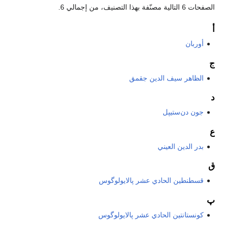
الصفحات 6 التالية مصنّفة بهذا التصنيف، من إجمالي 6.
أ
أوربان
ج
الظاهر سيف الدين جقمق
د
جون دن‌ستيپل
ع
بدر الدين العيني
ق
قسطنطين الحادي عشر پالايولوگوس
پ
كونستانتين الحادي عشر پالايولوگوس