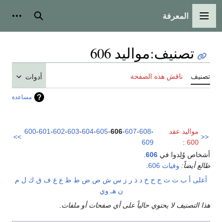
المعرفة
القائمة الرئيسية
بحث
أدوات
تصنيف
:
مواليد 606
تصنيف
ناقش هذه الصفحة
أدوات
مساعدة
مواليد عقد
-
608
-
607
-
606
-
605
-
604
-
603
-
602
-
601
-
600
>>
<<
609
:
600
أشخاص وُلِدوا في
606
.
طالع أيضاً:
وفيات 606
.
أعلى
أ
ب
ت
ث
ج
ح
خ
د
ذ
ر
ز
س
ش
ص
ض
ط
ظ
ع
غ
ف
ق
ك
ل
م
ن
هـ
و
ي
هذا التصنيف لا يحتوي حالياً على أي صفحات أو ملفات.