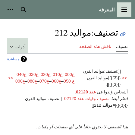
المعرفة
القائمة الرئيسية
بحث
أدوات
تصنيف
:
مواليد 212
تصنيف
ناقش هذه الصفحة
أدوات
مساعدة
[[:تصنيف:مواليد القرن
ع000
–
ع010
–
ع020
–
ع030
–
ع040
–
<<
{{{3}}}|مواليد القرن
>>
ع 050
–
ع060
–
ع070
–
ع080
–
ع090
{{{3}}}]]:
أشخاص وُلدوا في
عقد 02120
.
انظر أيضا:
تصنيف:وفيات عقد 02120
. [[تصنيف:مواليد القرن
{{{3}}}|#مواليد 212]]
هذا التصنيف لا يحتوي حالياً على أي صفحات أو ملفات.