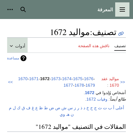
المعرفة
القائمة الرئيسية
بحث
أدوات
تصنيف
:
مواليد 1672
تصنيف
ناقش هذه الصفحة
أدوات
مساعدة
مواليد عقد
-
1676
-
1675
-
1674
-
1673
-
1672
-
1671
-
1670
>>
<<
1677
-
1678
-
1679
:
1670
أشخاص وُلِدوا في
1672
.
طالع أيضاً:
وفيات 1672
.
أعلى
أ
ب
ت
ث
ج
ح
خ
د
ذ
ر
ز
س
ش
ص
ض
ط
ظ
ع
غ
ف
ق
ك
ل
م
ن
هـ
و
ي
المقالات في التصنيف "مواليد 1672"