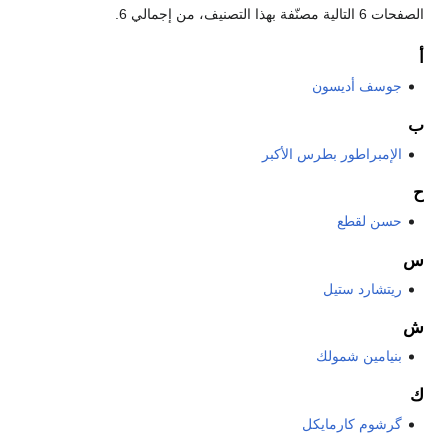
الصفحات 6 التالية مصنّفة بهذا التصنيف، من إجمالي 6.
أ
جوسف أديسون
ب
الإمبراطور بطرس الأكبر
ح
حسن لقطع
س
ريتشارد ستيل
ش
بنيامين شمولك
ك
گرشوم كارمايكل