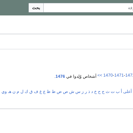
بحث
>>
1470
-
1471
-
147
أشخاص وُلِدوا في
1476
.
أعلى
أ
ب
ت
ث
ج
ح
خ
د
ذ
ر
ز
س
ش
ص
ض
ط
ظ
ع
غ
ف
ق
ك
ل
م
ن
هـ
و
ي