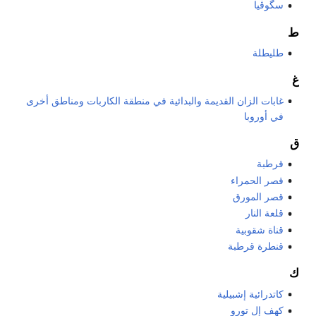
سگوڤيا
ط
طليطلة
غ
غابات الزان القديمة والبدائية في منطقة الكاربات ومناطق أخرى
في أوروبا
ق
قرطبة
قصر الحمراء
قصر المورق
قلعة النار
قناة شقوبية
قنطرة قرطبة
ك
كاتدرائية إشبيلية
كهف إل تورو