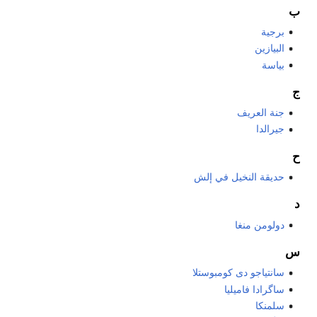
ب
برجية
البيازين
بياسة
ج
جنة العريف
جيرالدا
ح
حديقة النخيل في إلش
د
دولومن منغا
س
سانتياجو دى كومبوستلا
ساگرادا فاميليا
سلمنكا