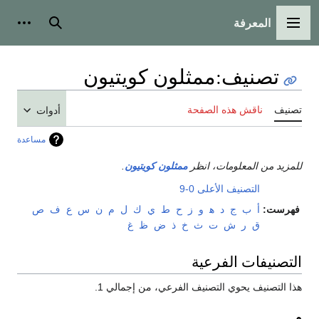
المعرفة
القائمة الرئيسية
بحث
أدوات
تصنيف
:
ممثلون كويتيون
تصنيف
ناقش هذه الصفحة
أدوات
مساعدة
للمزيد من المعلومات، انظر
ممثلون كويتيون
.
التصنيف الأعلى
0-9
فهرست:
أ
ب
ج
د
ﻫ
و
ز
ح
ط
ي
ك
ل
م
ن
س
ع
ف
ص
ق
ر
ش
ت
ث
خ
ذ
ض
ظ
غ
التصنيفات الفرعية
هذا التصنيف يحوي التصنيف الفرعي، من إجمالي 1.
م