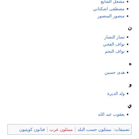
مشعل الشايع
مصطفى اشكناني
منصور المنصور
ن
نصار النصار
نواف الفجي
نواف النجم
ه
هدى حسين
و
ولد الديرة
ي
يعقوب عبد الله
تصنيفات
:
ممثلون حسب البلد
ممثلون عرب
فنانون كويتيون