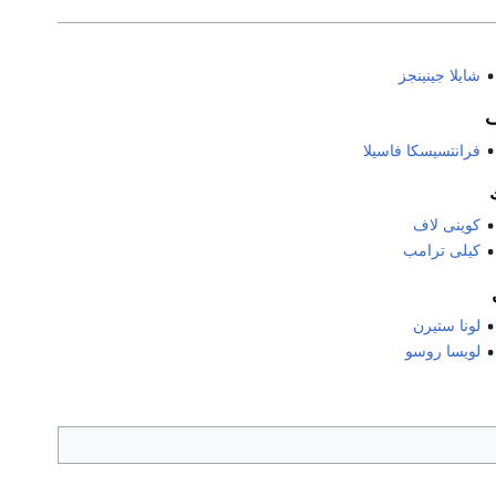
شايلا جينينجز
فرانتسيسكا فاسيلا
كوينى لاف
كيلى ترامب
لونا ستيرن
لويسا روسو