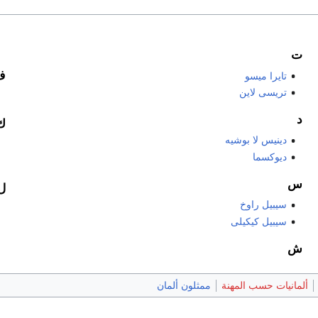
ت
ف
تايرا ميسو
تريسى لاين
د
ك
دينيس لا بوشيه
ديوكسما
س
ل
سيبيل راوخ
سيبيل كيكيلى
ش
ألمانيات حسب المهنة
ممثلون ألمان