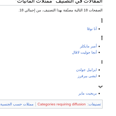
المقالات في التصنيف "ممثلات ألمانيات"
الصفحات 18 التالية مصنّفة بهذا التصنيف، من إجمالي 18.
آ
آنا نوڤا
أ
أمبر مايكلز
أنجا جوليت لاڤال
ا
ايزابيل جولدن
ايشى بيرفرز
ب
بريجيت ماير
تصنيفات
:
Categories requiring diffusion
ممثلات حسب الجنسية