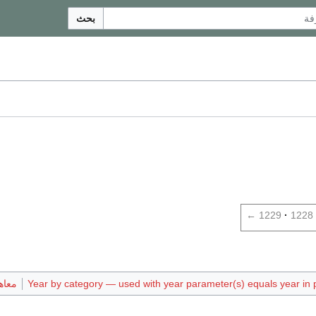
بحث
←
1229
1228
Year by category — used with year parameter(s) equals year in p
معاهد