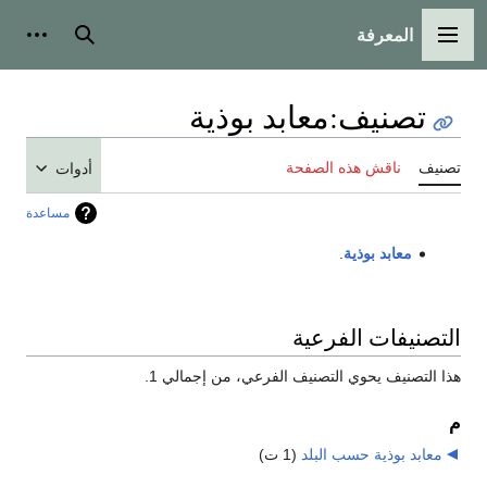
المعرفة
القائمة الرئيسية
بحث
أدوات
تصنيف
:
معابد بوذية
تصنيف
ناقش هذه الصفحة
أدوات
مساعدة
معابد
بوذية
.
التصنيفات الفرعية
هذا التصنيف يحوي التصنيف الفرعي، من إجمالي 1.
م
معابد بوذية حسب البلد
‏
(1 ت)