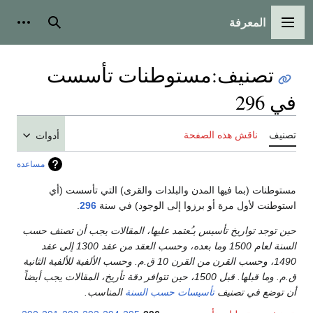
المعرفة
القائمة الرئيسية
بحث
أدوات
تصنيف
:
مستوطنات تأسست
في 296
تصنيف
ناقش هذه الصفحة
أدوات
مساعدة
مستوطنات (بما فيها المدن والبلدات والقرى) التي تأسست (أي
استوطنت لأول مرة أو برزوا إلى الوجود) في سنة
296
.
حين توجد تواريخ تأسيس يـُعتمد عليها، المقالات يجب أن تصنف حسب
السنة لعام 1500 وما بعده، وحسب العقد من عقد 1300 إلى عقد
1490، وحسب القرن من القرن 10 ق.م. وحسب الألفية للألفية الثانية
ق.م. وما قبلها. قبل 1500، حين تتوافر دقة تأريخ، المقالات يجب أيضاً
أن توضع في تصنيف
تأسيسات حسب السنة
المناسب.