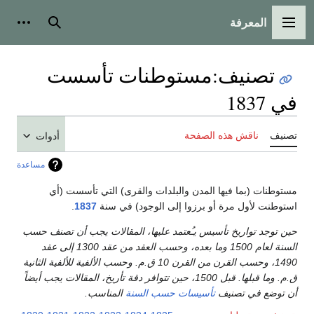
المعرفة
القائمة الرئيسية
بحث
أدوات
تصنيف
:
مستوطنات تأسست
في 1837
تصنيف
ناقش هذه الصفحة
أدوات
مساعدة
مستوطنات (بما فيها المدن والبلدات والقرى) التي تأسست (أي
استوطنت لأول مرة أو برزوا إلى الوجود) في سنة
1837
.
حين توجد تواريخ تأسيس يـُعتمد عليها، المقالات يجب أن تصنف حسب
السنة لعام 1500 وما بعده، وحسب العقد من عقد 1300 إلى عقد
1490، وحسب القرن من القرن 10 ق.م. وحسب الألفية للألفية الثانية
ق.م. وما قبلها. قبل 1500، حين تتوافر دقة تأريخ، المقالات يجب أيضاً
أن توضع في تصنيف
تأسيسات حسب السنة
المناسب.